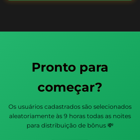
Pronto para
começar?
Os usuários cadastrados são selecionados
aleatoriamente às 9 horas todas as noites
para distribuição de bônus 💸