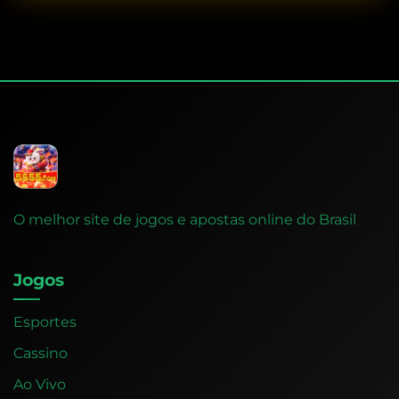
O melhor site de jogos e apostas online do Brasil
Jogos
Esportes
Cassino
Ao Vivo