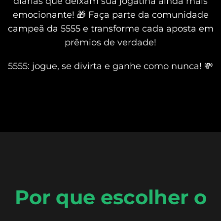
diárias que deixam sua jogatina ainda mais
emocionante! 🎁 Faça parte da comunidade
campeã da 5555 e transforme cada aposta em
prêmios de verdade!
5555: jogue, se divirta e ganhe como nunca! 💸
Por que escolher o