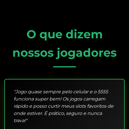
antes de realizar apostas.
O que dizem
nossos jogadores
"Jogo quase sempre pelo celular e o 5555
funciona super bem! Os jogos carregam
rápido e posso curtir meus slots favoritos de
onde estiver. É prático, seguro e nunca
trava!"