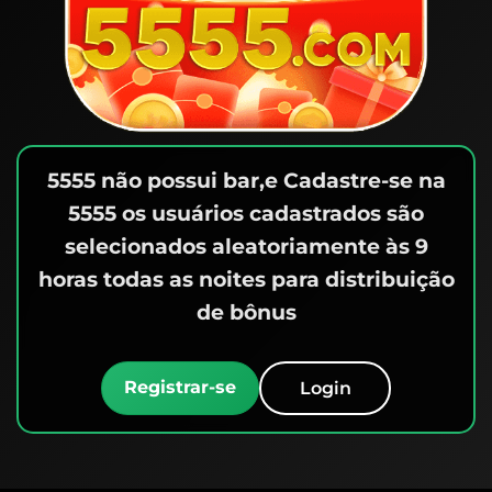
5555 não possui bar,e Cadastre-se na
5555 os usuários cadastrados são
selecionados aleatoriamente às 9
horas todas as noites para distribuição
de bônus
Registrar-se
Login